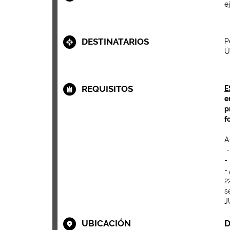
e
DESTINATARIOS
P
Ú
REQUISITOS
E
e
p
f
A
-
-
-
2
s
J
UBICACIÓN
D