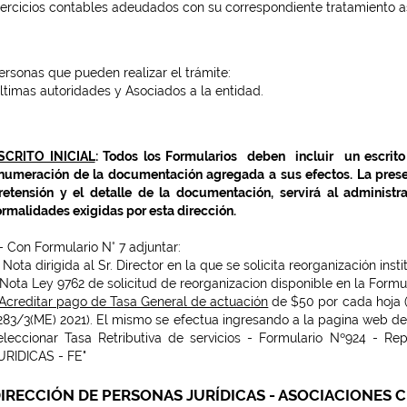
jercicios contables adeudados con su correspondiente tratamiento 
ersonas que pueden realizar el trámite:
ltimas autoridades y Asociados a la entidad.
SCRITO INICIAL
: Todos los Formularios deben incluir un escrito
numeración de la documentación agregada a sus efectos. La presen
retensión y el detalle de la documentación, servirá al administr
ormalidades exigidas por esta dirección.
- Con Formulario N° 7 adjuntar:
 Nota dirigida al Sr. Director en la que se solicita reorganización in
 Nota Ley 9762 de solicitud de reorganizacion disponible en la Form
Acreditar pago de Tasa General de actuación
de $50 por cada hoja (
283/3(ME) 2021). El mismo se efectua ingresando a la pagina web de
eleccionar
Tasa Retributiva de servicios
-
Formulario Nº924 - Re
URIDICAS - FE
"
IRECCIÓN DE PERSONAS JURÍDICAS - ASOCIACIONES C