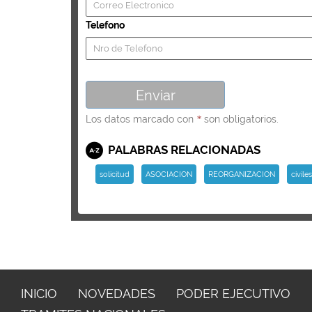
Telefono
Los datos marcado con
son obligatorios.
*
PALABRAS RELACIONADAS
solicitud
ASOCIACION
REORGANIZACION
civiles
INICIO
NOVEDADES
PODER EJECUTIVO