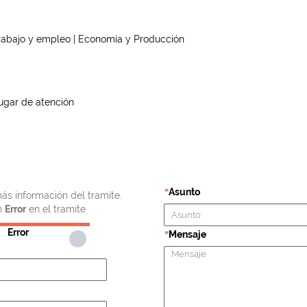
rabajo y empleo | Economía y Producción
ugar de atención
Asunto
*
ás información del tramite.
n
Error
en el tramite
Error
Mensaje
*