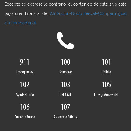
Excepto se exprese lo contrario, el contenido de este sitio esta
bajo una licencia de
Atribución-NoComercial-CompartirIgual
4.0 Internacional
911
100
101
Emergencias
Bomberos
Policia
102
103
105
Ayuda al niño
Def. Civil
Emerg. Ambiental
106
107
Emerg. Náutica
Asistencia Pública