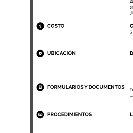
2
s
J
COSTO
G
S
UBICACIÓN
D
FORMULARIOS Y DOCUMENTOS
F
PROCEDIMIENTOS
L