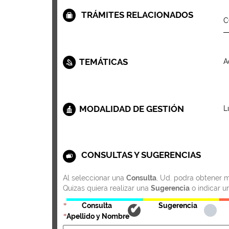
TRÁMITES RELACIONADOS
C
TEMÁTICAS
A
MODALIDAD DE GESTIÓN
L
CONSULTAS Y SUGERENCIAS
Al seleccionar una
Consulta
, Ud. podra obtener m
Quizas quiera realizar una
Sugerencia
o indicar u
Consulta
Sugerencia
*
Apellido y Nombre
*