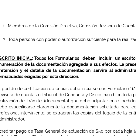
1. Miembros de la Comisión Directiva, Comisión Revisora de Cuenta
2. Toda persona con poder o autorización suficiente para la realiza
SCRITO INICIAL
: Todos los Formularios deben incluir un escrito
numeración de la documentación agregada a sus efectos. La presen
retensión y el detalle de la documentación, servirá al administr
ormalidades exigidas por esta dirección.
l pedido de certificación de copias debe iniciarse con Formulario °1
evisora de cuentas o Tribunal de Conducta y Disciplina,o bien toda p
ealización del trámite, (documental que debe adjuntar en el pedido p
ebe especificarse claramente la documentación solicitada para cer
rofesional interviniente, se extraerán las copias del legajo de la e
dministrado).
creditar pago de Tasa General de actuación
de $50 por cada hoja (A