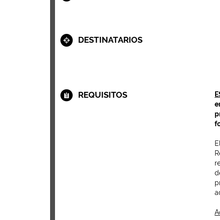
DESTINATARIOS
REQUISITOS
E
e
p
f
E
R
r
d
p
a
A