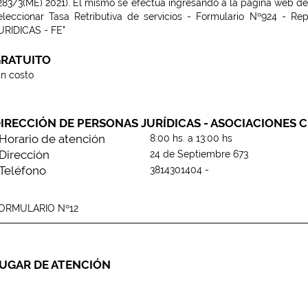
283/3(ME) 2021). El mismo se efectua ingresando a la pagina web de
eleccionar
Tasa Retributiva de servicios
-
Formulario Nº924 - Re
URIDICAS - FE
"
RATUITO
in costo
IRECCIÓN DE PERSONAS JURÍDICAS - ASOCIACIONES C
Horario de atención
8:00 hs. a 13:00 hs
Dirección
24 de Septiembre 673
Teléfono
3814301404 -
ORMULARIO Nº12
UGAR DE ATENCIÓN