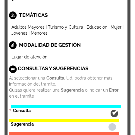
-
TEMÁTICAS
Adultos Mayores | Turismo y Cultura | Educación | Mujer |
Jóvenes | Menores
MODALIDAD DE GESTIÓN
Lugar de atención
CONSULTAS Y SUGERENCIAS
Al seleccionar una
Consulta
, Ud. podra obtener más
información del tramite.
Quizas quiera realizar una
Sugerencia
o indicar un
Error
en el tramite
Consulta
*
Sugerencia