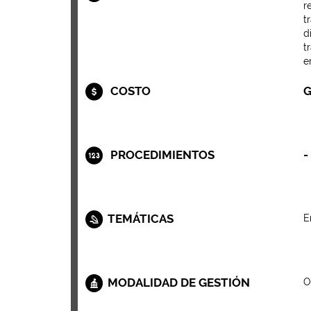
r
t
d
t
e
COSTO
G
PROCEDIMIENTOS
-
TEMÁTICAS
E
MODALIDAD DE GESTIÓN
O