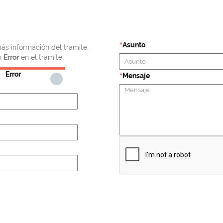
Asunto
*
ás información del tramite.
n
Error
en el tramite
Error
Mensaje
*