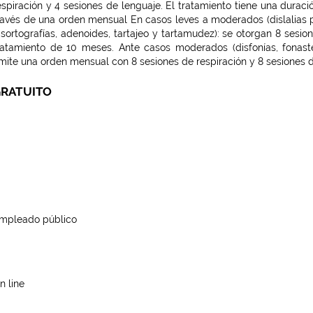
espiración y 4 sesiones de lenguaje. El tratamiento tiene una dura
ravés de una orden mensual En casos leves a moderados (dislalias po
isortografías, adenoides, tartajeo y tartamudez): se otorgan 8 sesio
ratamiento de 10 meses. Ante casos moderados (disfonías, fonasten
mite una orden mensual con 8 sesiones de respiración y 8 sesiones 
RATUITO
mpleado público
n line