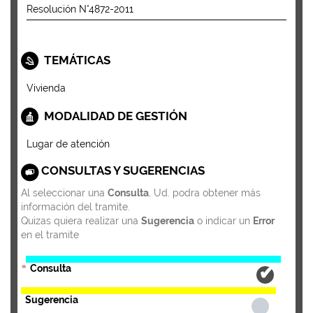
Resolución N°4872-2011
TEMÁTICAS
Vivienda
MODALIDAD DE GESTIÓN
Lugar de atención
CONSULTAS Y SUGERENCIAS
Al seleccionar una
Consulta
, Ud. podra obtener más
información del tramite.
Quizas quiera realizar una
Sugerencia
o indicar un
Error
en el tramite
Consulta
*
Sugerencia