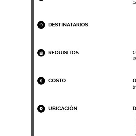
c
DESTINATARIOS
REQUISITOS
1
2
COSTO
G
t
UBICACIÓN
D