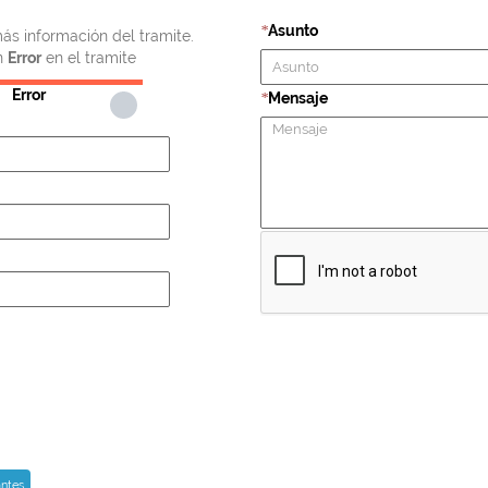
Asunto
*
ás información del tramite.
n
Error
en el tramite
Error
Mensaje
*
ntes