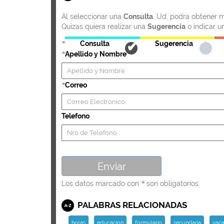
Al seleccionar una
Consulta
, Ud. podra obtener m
Quizas quiera realizar una
Sugerencia
o indicar u
Consulta
Sugerencia
*
Apellido y Nombre
*
Correo
*
Telefono
Los datos marcado con
son obligatorios.
*
PALABRAS RELACIONADAS
horas
educacion
formulario
secundaria
vaca