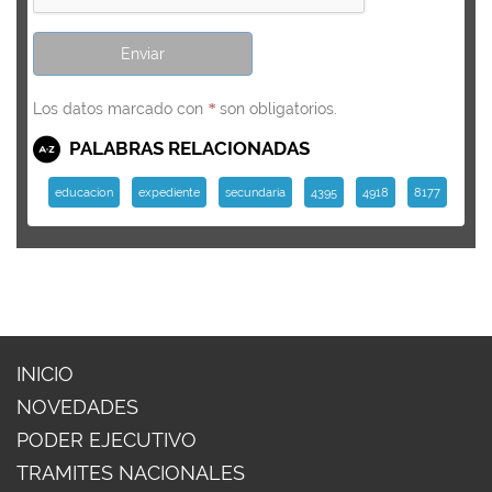
Los datos marcado con
son obligatorios.
*
PALABRAS RELACIONADAS
educacion
expediente
secundaria
4395
4918
8177
INICIO
NOVEDADES
PODER EJECUTIVO
TRAMITES NACIONALES