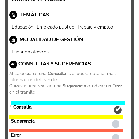
TEMÁTICAS
Educación | Empleado público | Trabajo y empleo
MODALIDAD DE GESTIÓN
Lugar de atención
CONSULTAS Y SUGERENCIAS
Al seleccionar una
Consulta
, Ud. podra obtener más
información del tramite.
Quizas quiera realizar una
Sugerencia
o indicar un
Error
en el tramite
Consulta
*
Sugerencia
Error